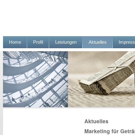
Zum
Home
Profil
Leistungen
Aktuelles
Impres
Inhalt
springen
Aktuelles
Marketing für Geträ