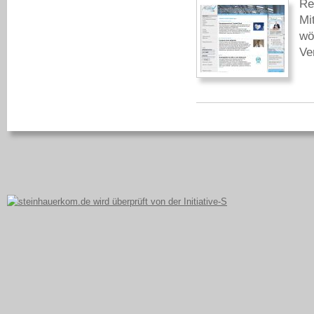
Re
Mi
wö
Ve