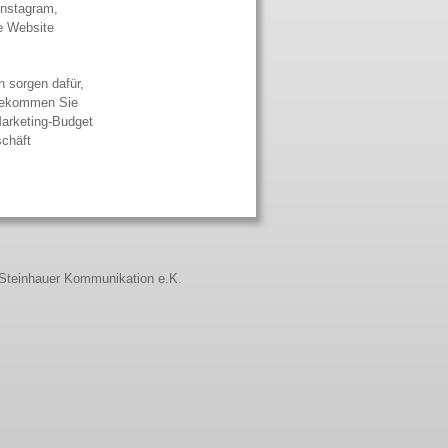
Instagram,
te Website
n sorgen dafür,
 bekommen Sie
Marketing-Budget
schäft
Steinhauer Kommunikation e.K.