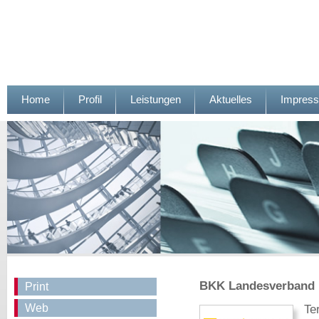
Zum
Home
Profil
Leistungen
Aktuelles
Impres
Inhalt
springen
BKK Landesverband 
Print
Web
Te