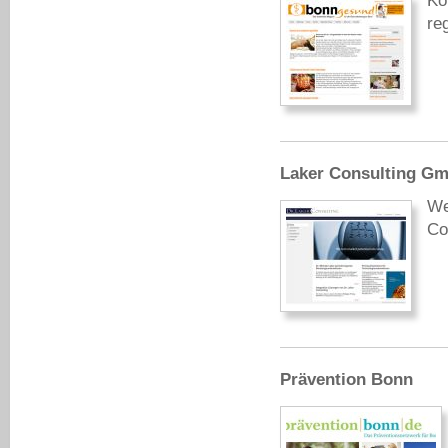
Ko
re
Laker Consulting G
We
Co
Prävention Bonn