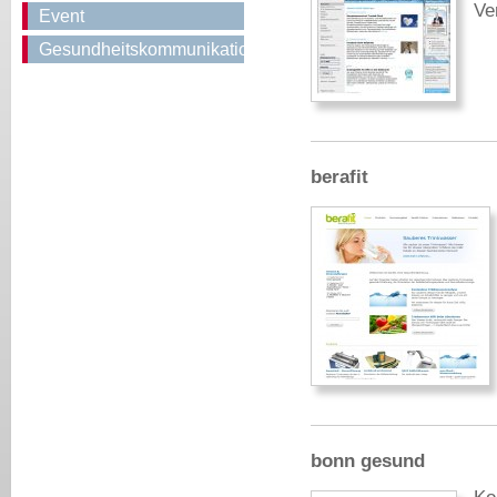
Ve
Event
Gesundheitskommunikation
berafit
bonn gesund